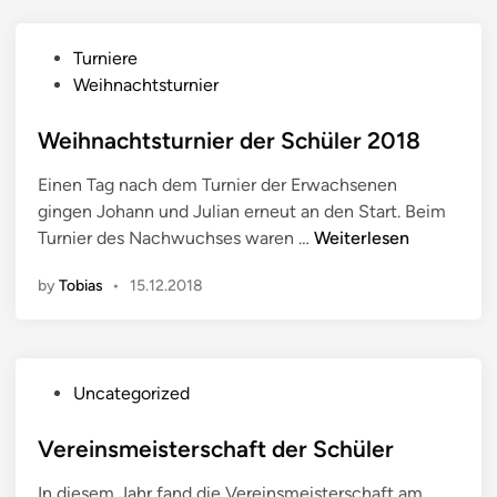
l
e
e
d
P
Turniere
d
ä
o
Weihnachtsturnier
e
c
s
s
h
t
Weihnachtsturnier der Schüler 2018
5
t
e
9
n
Einen Tag nach dem Turnier der Erwachsenen
d
.
i
gingen Johann und Julian erneut an den Start. Beim
i
T
s
W
Turnier des Nachwuchses waren …
Weiterlesen
n
T
t
e
T
u
by
Tobias
•
15.12.2018
i
2
r
h
0
n
n
1
i
a
9
P
e
Uncategorized
c
o
r
h
s
Vereinsmeisterschaft der Schüler
2
t
t
0
s
In diesem Jahr fand die Vereinsmeisterschaft am