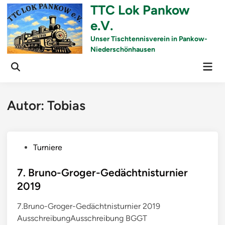
Skip
TTC Lok Pankow
to
e.V.
content
Unser Tischtennisverein in Pankow-
Niederschönhausen
Mai
Men
Autor:
Tobias
P
Turniere
o
s
7. Bruno-Groger-Gedächtnisturnier
t
2019
e
7.Bruno-Groger-Gedächtnisturnier 2019
d
AusschreibungAusschreibung BGGT
i