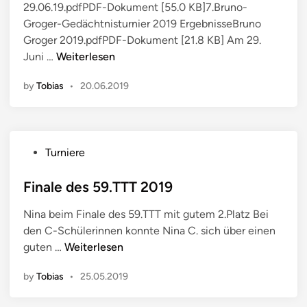
29.06.19.pdfPDF-Dokument [55.0 KB]7.Bruno-
n
Groger-Gedächtnisturnier 2019 ErgebnisseBruno
Groger 2019.pdfPDF-Dokument [21.8 KB] Am 29.
7
Juni …
Weiterlesen
.
by
Tobias
•
20.06.2019
B
r
u
n
P
Turniere
o
o
-
s
Finale des 59.TTT 2019
G
t
r
Nina beim Finale des 59.TTT mit gutem 2.Platz Bei
e
o
den C-Schülerinnen konnte Nina C. sich über einen
d
g
F
guten …
Weiterlesen
i
e
i
n
r
by
Tobias
•
25.05.2019
n
-
a
G