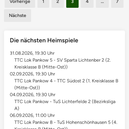
a
Vorherige
1
2
3
4
…
7
1
c
der
f
8
h
t
Nächste
Beiträge
t
d
s
e
t
r
Die nächsten Heimspiele
u
S
r
c
31.08.2026, 19:30 Uhr
n
h
TTC Lok Pankow 5 - SV Sparta Lichtenber 2 (2.
i
ü
Kreisklasse B (Mitte-Ost))
e
l
02.09.2026, 19:30 Uhr
r
e
TTC Lok Pankow 4 - TTC Südost 2 (1. Kreisklasse B
d
r
(Mitte-Ost))
e
04.09.2026, 19:30 Uhr
r
TTC Lok Pankow - TuS Lichterfelde 2 (Bezirksliga
S
A)
c
06.09.2026, 11:00 Uhr
h
TTC Lok Pankow 8 - TuS Hohenschönhausen 5 (4.
ü