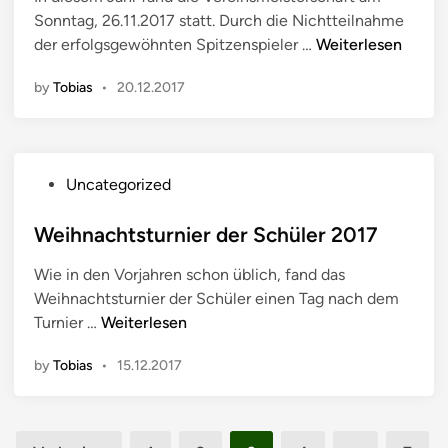
e
1
t
Sonntag, 26.11.2017 statt. Durch die Nichtteilnahme
d
9
u
V
der erfolgsgewöhnten Spitzenspieler …
Weiterlesen
i
r
e
n
n
by
Tobias
•
20.12.2017
r
i
e
e
i
r
n
d
P
Uncategorized
s
e
o
m
r
s
Weihnachtsturnier der Schüler 2017
e
S
t
i
c
Wie in den Vorjahren schon üblich, fand das
e
s
h
Weihnachtsturnier der Schüler einen Tag nach dem
d
t
ü
W
Turnier …
Weiterlesen
i
e
l
e
n
r
e
by
Tobias
•
15.12.2017
i
s
r
h
c
2
n
h
0
Seitennummerierung
a