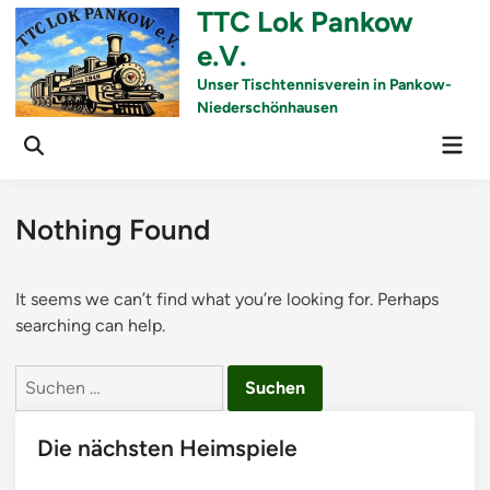
Skip
TTC Lok Pankow
to
e.V.
content
Unser Tischtennisverein in Pankow-
Niederschönhausen
Mai
Men
Nothing Found
It seems we can’t find what you’re looking for. Perhaps
searching can help.
Suchen
nach:
Die nächsten Heimspiele