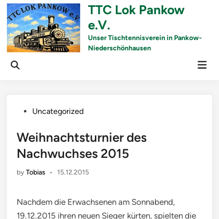
Skip
TTC Lok Pankow
to
e.V.
content
Unser Tischtennisverein in Pankow-
Niederschönhausen
Mai
Men
Posted
Uncategorized
in
Weihnachtsturnier des
Nachwuchses 2015
by
Tobias
•
15.12.2015
Nachdem die Erwachsenen am Sonnabend,
19.12.2015 ihren neuen Sieger kürten, spielten die