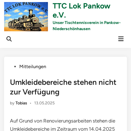
Skip
TTC Lok Pankow
to
e.V.
content
Unser Tischtennisverein in Pankow-
Niederschönhausen
Mai
Men
Posted
Mitteilungen
in
Umkleidebereiche stehen nicht
zur Verfügung
by
Tobias
•
13.05.2025
Auf Grund von Renovierungsarbeiten stehen die
Umkleidebereiche im Zeitraum vom 14.04.2025