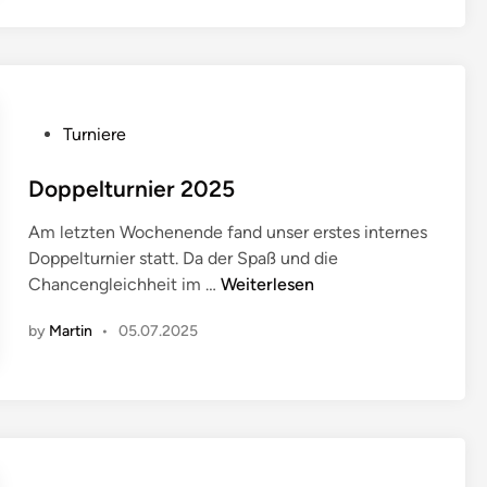
P
Turniere
o
s
Doppelturnier 2025
t
Am letzten Wochenende fand unser erstes internes
e
Doppelturnier statt. Da der Spaß und die
d
D
Chancengleichheit im …
Weiterlesen
i
o
n
by
Martin
•
05.07.2025
p
p
e
l
t
u