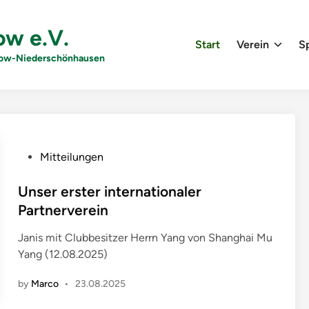
ow e.V.
Start
Verein
Sp
nkow-Niederschönhausen
P
Mitteilungen
o
s
Unser erster internationaler
t
Partnerverein
e
Janis mit Clubbesitzer Herrn Yang von Shanghai Mu
d
Yang (12.08.2025)
i
n
by
Marco
•
23.08.2025