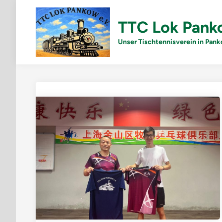
Skip
to
TTC Lok Pank
content
Unser Tischtennisverein in Pa