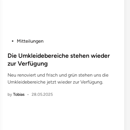
r
n
i
e
r
2
P
Mitteilungen
0
o
2
s
Die Umkleidebereiche stehen wieder
5
t
zur Verfügung
e
Neu renoviert und frisch und grün stehen uns die
d
Umkleidebereiche jetzt wieder zur Verfügung.
i
n
by
Tobias
•
28.05.2025