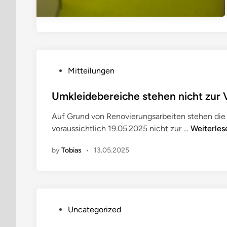
P
Mitteilungen
o
s
Umkleidebereiche stehen nicht zur
t
Auf Grund von Renovierungsarbeiten stehen die
e
U
voraussichtlich 19.05.2025 nicht zur …
Weiterles
d
m
i
by
Tobias
•
13.05.2025
k
n
l
e
i
d
P
Uncategorized
e
o
b